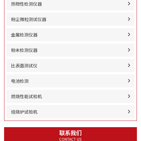
热物性检测仪器
粉尘微粒测试仪器
金属检测仪器
粉末检测仪器
比表面测试仪
电池检测
燃烧性能试验机
焙烧炉试验机
联系我们
CONTACT US