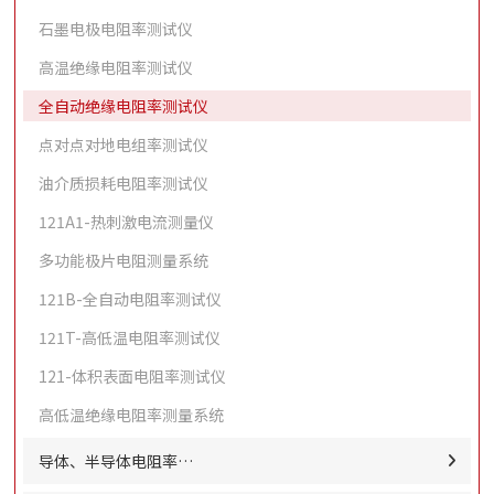
石墨电极电阻率测试仪
高温绝缘电阻率测试仪
全自动绝缘电阻率测试仪
点对点对地电组率测试仪
油介质损耗电阻率测试仪
121A1-热刺激电流测量仪
多功能极片电阻测量系统
121B-全自动电阻率测试仪
121T-高低温电阻率测试仪
121-体积表面电阻率测试仪
高低温绝缘电阻率测量系统
导体、半导体电阻率…